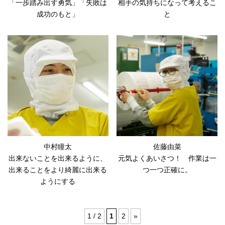
「一歩踏み出す勇気」「失敗は
相手の気持ちになって考えるこ
成功のもと」
と
中村瞳太
佐藤由菜
出来ないことを出来るように、
元気よくあいさつ！ 作業は一
出来ることをより綺麗に出来る
つ一つ正確に。
ようにする
1 / 2
1
2
»