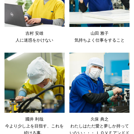
吉村 安雄
山田 雅子
人に迷惑をかけない
気持ちよく仕事をすること
國井 利哉
久保 典之
今より少し上を目指す、これを
わたしはただ愛と夢しか持って
続ける事。
いない・・・ ＬＯＶＥアンドド