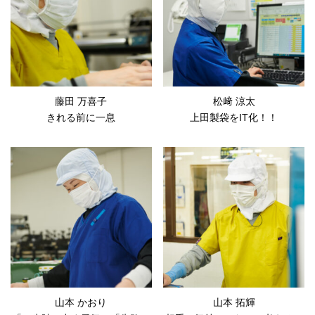
藤田 万喜子
松﨑 涼太
きれる前に一息
上田製袋をIT化！！
山本 かおり
山本 拓輝